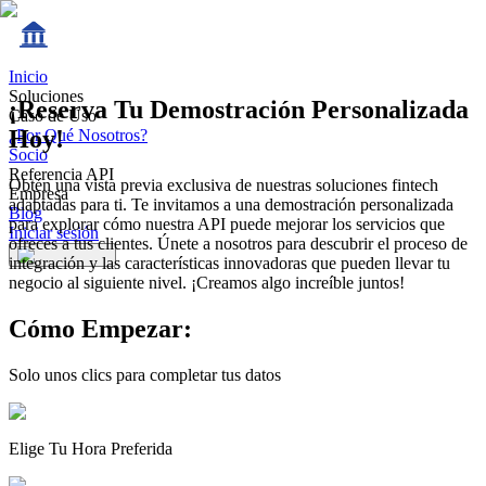
Inicio
Soluciones
¡Reserva Tu Demostración Personalizada
Caso de Uso
Hoy!
¿Por Qué Nosotros?
Socio
Referencia API
Obtén una vista previa exclusiva de nuestras soluciones fintech
Empresa
adaptadas para ti. Te invitamos a una demostración personalizada
Blog
para explorar cómo nuestra API puede mejorar los servicios que
Iniciar sesión
ofreces a tus clientes. Únete a nosotros para descubrir el proceso de
integración y las características innovadoras que pueden llevar tu
negocio al siguiente nivel. ¡Creamos algo increíble juntos!
Cómo Empezar:
Solo unos clics para completar tus datos
Elige Tu Hora Preferida